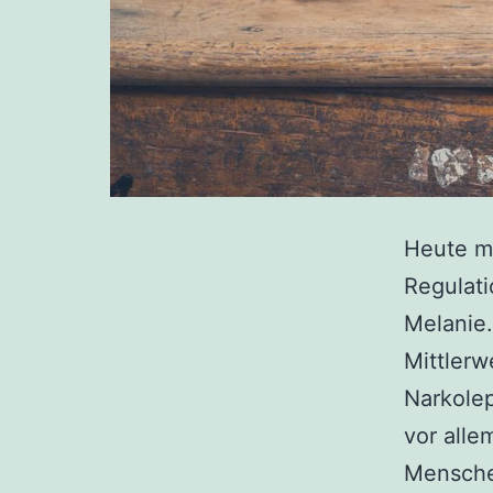
Heute mö
Regulati
Melanie.
Mittlerw
Narkolep
vor alle
Menschen