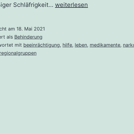
Narkolepsie,
iger Schläfrigkeit…
weiterlesen
was
ist
icht am
18. Mai 2021
das?
ert als
Behinderung
Das
wortet mit
beeinrächtigung
,
hilfe
,
leben
,
medikamente
,
nark
regionalgruppen
Leben
aus
der
Sicht
eines
Betroffenen