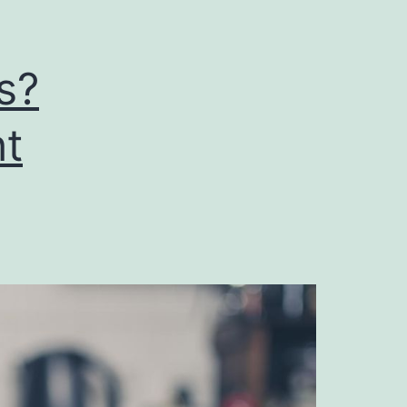
s?
ht