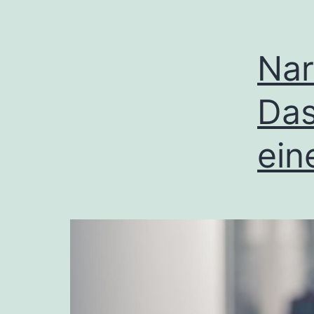
Nar
Das
ein