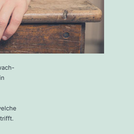
wach-
in
welche
ifft.