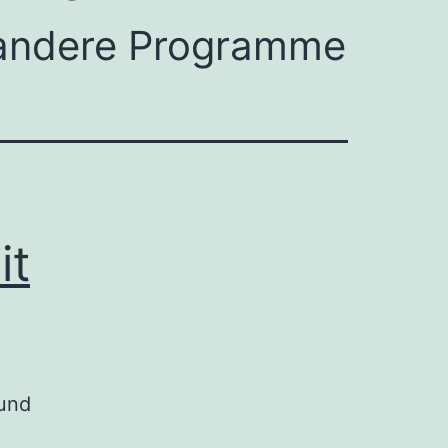
 andere Programme
it
 und