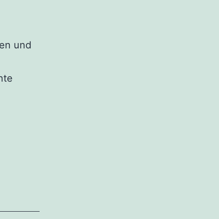
ren und
nte