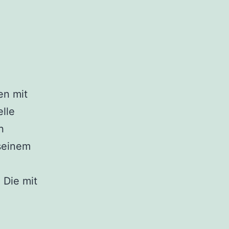
en mit
elle
n
 seinem
 Die mit