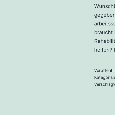
Wunschb
gegebene
arbeitss
braucht 
Rehabili
helfen?
Veröffentl
Kategorisi
Verschlag