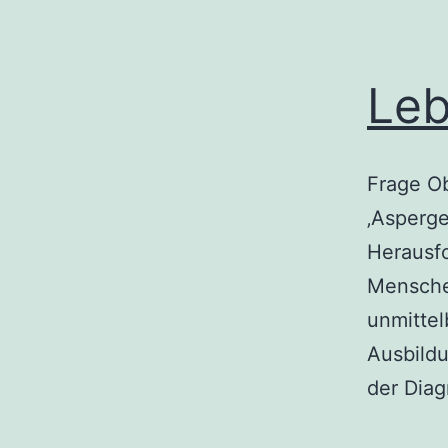
Leb
Frage O
‚Asperge
Herausfo
Menschen
unmittel
Ausbildu
der Dia