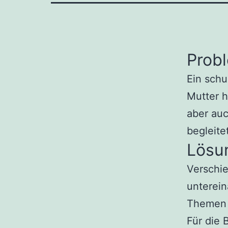
Prob
Ein schu
Mutter 
aber auc
begleite
Lösu
Verschi
unterei
Themen 
Für die 