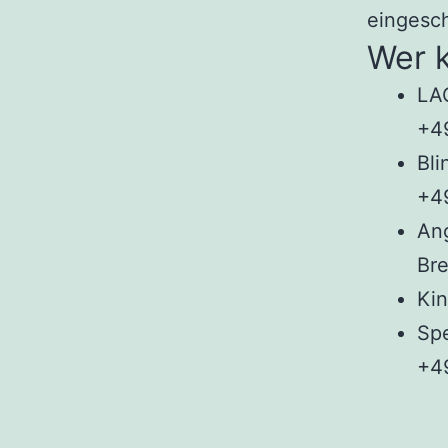
eingesch
Wer 
LAG
+4
Bli
+49
Ang
Br
Kin
Spe
+4