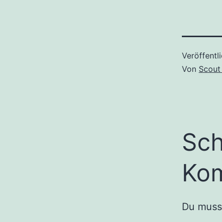
Veröffentl
Von
Scout
Sch
Ko
Du mus