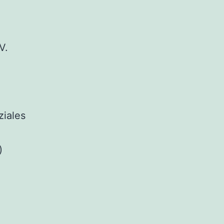
V.
ziales
)